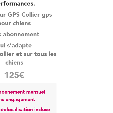
rformances.
ur GPS Collier gps
pour chiens
s abonnement
ui s’adapte
ollier et sur tous les
chiens
125€
bonnement mensuel
ns engagement
éolocalisation incluse