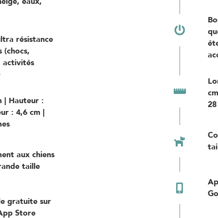
eige, eaux,
Bo
qu
tra résistance
ét
 (chocs,
ac
 activités
)
Lo
cm
 | Hauteur :
28
ur : 4,6 cm |
mes
Co
ta
ent aux chiens
ande taille
Ap
Go
e gratuite sur
'App Store