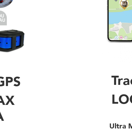
Tra
 GPS
LO
AX
A
Collier gps
Ultra 
s abonnement