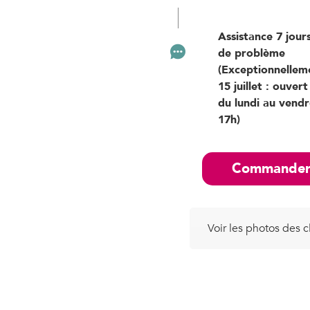
Assistance 7 jours
de problème
(Exceptionnellem
15 juillet : ouve
du lundi au vendr
17h)
Commande
Voir les photos des c
Collier gps pour chiens san