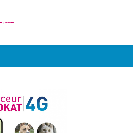
nier
 panier