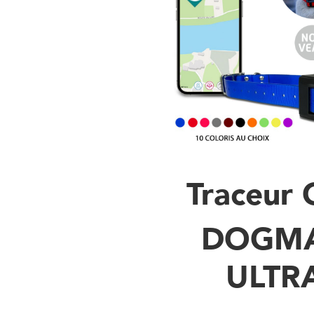
Traceur
DOGM
ULTR
Collier gps pour chiens san