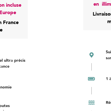
en illi
on incluse
 Europe
Livrais
m
n France
ne
Su
sa
l ultra précis
stance
1 
tonomie
Ré
outes