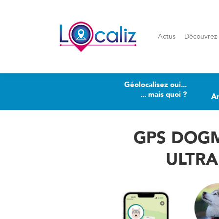
Actus
Découvrez Loca
Actus
Découvrez 
Géolocalisez oui...
... mais quoi ?
A
GPS DOG
ULTRA