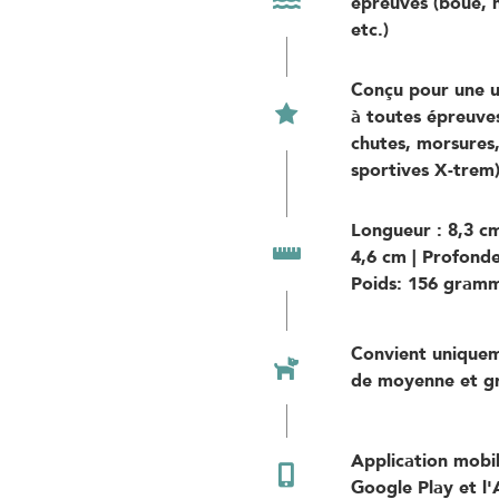
épreuves (boue, n
etc.)
Conçu pour une ul
à toutes épreuves
chutes, morsures,
sportives X-trem
Longueur : 8,3 cm
4,6 cm | Profonde
Poids: 156 gram
Convient uniquem
de moyenne et gr
Application mobil
Google Play et l