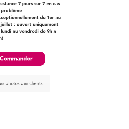
sistance 7 jours sur 7 en cas
 problème
xceptionnellement du 1er au
 juillet : ouvert uniquement
 lundi au vendredi de 9h à
h)
Commander
les photos des clients
ps réel les fugueurs et