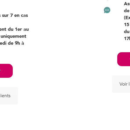
As
de
 sur 7 en cas
(E
15
ent du 1er au
du
rt uniquement
17
edi de 9h à
r
Voir 
lients
s abonnement, suivez en tem