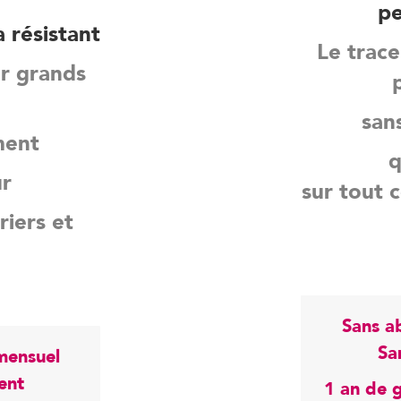
pe
a résistant
Le trace
ur grands
san
ment
q
ur
sur tout c
riers et
Sans a
Sa
mensuel
ent
1 an de g