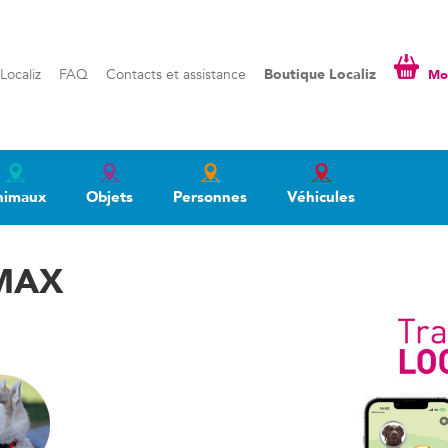
liz
FAQ
Contacts et assistance
Boutique Localiz
Mon pa
Localiz
FAQ
Contacts et assistance
Boutique Localiz
Mon
nimaux
Objets
Personnes
Véhicules
MAX