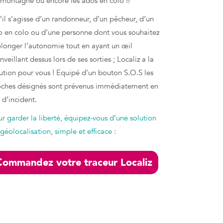
montagne ou encore les ados en colo !!
il s’agisse d’un randonneur, d’un pêcheur, d’un
o en colo ou d’une personne dont vous souhaitez
longer l’autonomie tout en ayant un œil
nveillant dessus lors de ses sorties ; Localiz a la
ution pour vous ! Equipé d’un bouton S.O.S les
oches désignés sont prévenus immédiatement en
 d’incident.
r garder la liberté, équipez-vous d’une solution
géolocalisation, simple et efficace :
Commandez votre traceur Localiz