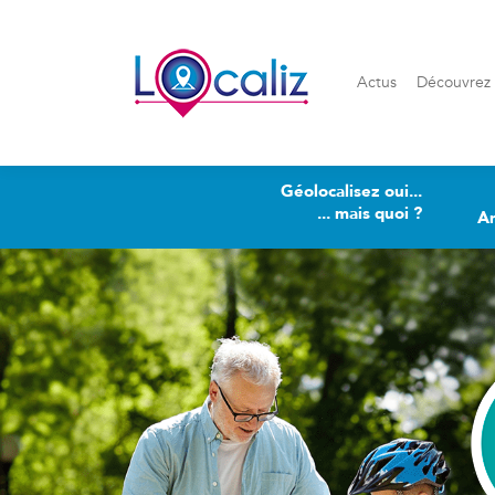
Actus
Découvrez Loca
Actus
Découvrez 
Géolocalisez oui...
... mais quoi ?
A