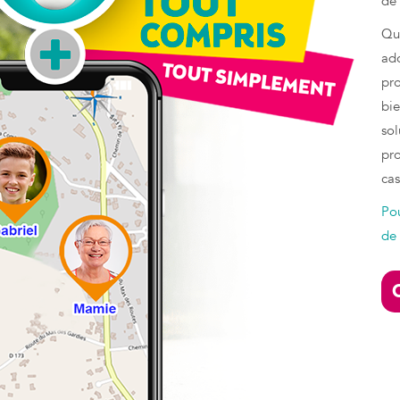
de 
Qu’
ad
pro
bie
sol
pr
cas
Pou
de 