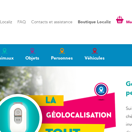
liz
FAQ
Contacts et assistance
Boutique Localiz
Mon pa
Localiz
FAQ
Contacts et assistance
Boutique Localiz
Mon
nimaux
Objets
Personnes
Véhicules
Gé
p
Sui
chè
inv