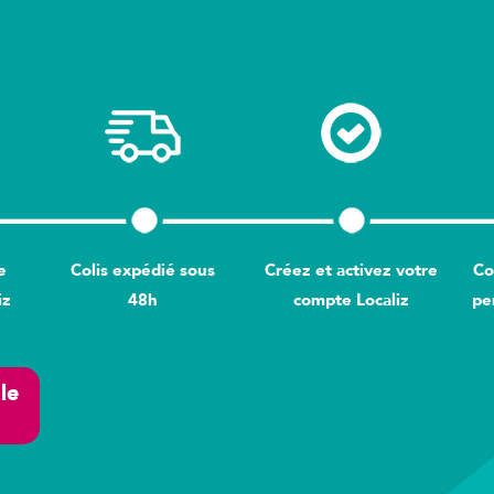
e
Colis expédié sous
Créez et activez votre
Co
iz
48h
compte Localiz
pe
le