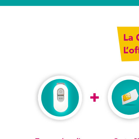
La 
L’o