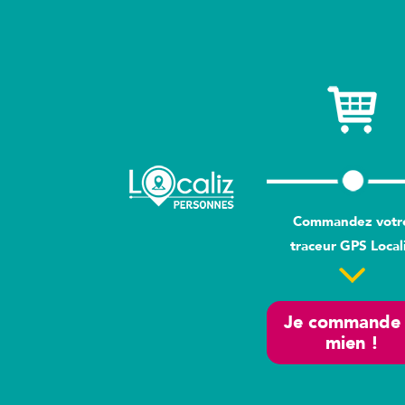
Commandez votr
traceur GPS Local
Je commande 
mien !