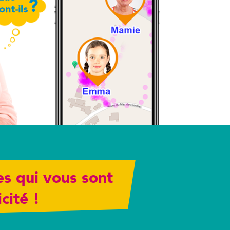
es qui vous sont
cité !