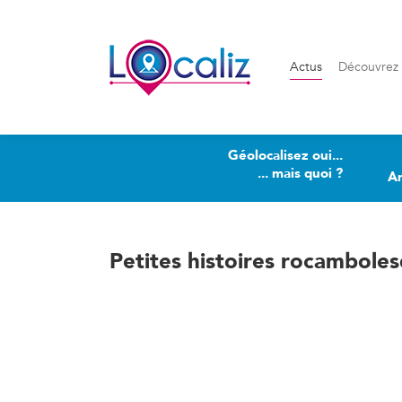
Actus
Découvrez Loca
Actus
Découvrez 
Géolocalisez oui...
... mais quoi ?
A
Petites histoires rocambol