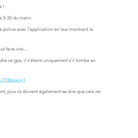
 !
s 5:30 du matin.
a police avec l’application en leur montrant la
ut faire vite…
re ce gps, il s’éteint uniquement s’il tombe en
=UTF8&psc=1
ent, puis ils doivent également se dire que cela ne