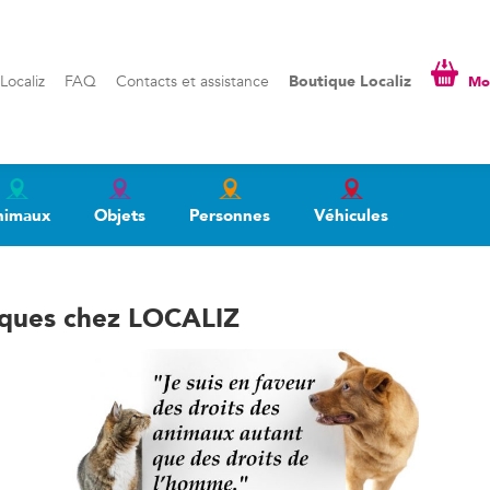
liz
FAQ
Contacts et assistance
Boutique Localiz
Mon pa
Localiz
FAQ
Contacts et assistance
Boutique Localiz
Mon
nimaux
Objets
Personnes
Véhicules
esques chez LOCALIZ