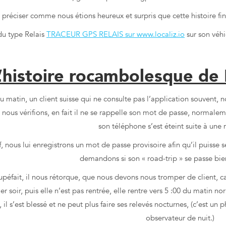
 préciser comme nous étions heureux et surpris que cette histoire fin
du type Relais
TRACEUR GPS RELAIS sur www.localiz.io
sur son véhi
Petites histoires rocambolesques de nos com
’histoire rocambolesque de P
 matin, un client suisse qui ne consulte pas l’application souvent, no
nous vérifions, en fait il ne se rappelle son mot de passe, normale
son téléphone s’est éteint suite à une 
f, nous lui enregistrons un mot de passe provisoire afin qu’il puisse se
demandons si son « road-trip » se passe bi
tupéfait, il nous rétorque, que nous devons nous tromper de client, car
ier soir, puis elle n’est pas rentrée, elle rentre vers 5 :00 du matin n
, il s’est blessé et ne peut plus faire ses relevés nocturnes, (c’est 
observateur de nuit.)