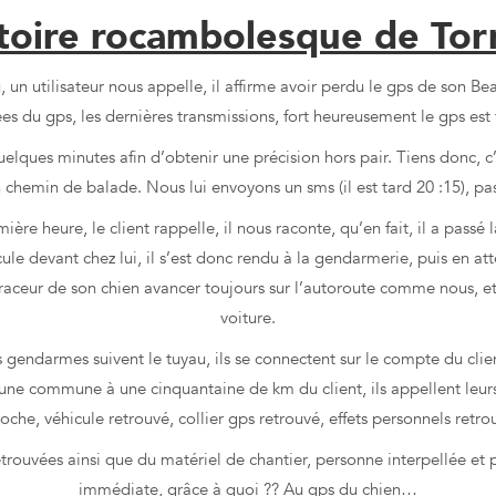
stoire rocambolesque de Tor
, un utilisateur nous appelle, il affirme avoir perdu le gps de son Be
es du gps, les dernières transmissions, fort heureusement le gps est 
ques minutes afin d’obtenir une précision hors pair. Tiens donc, c’e
n chemin de balade. Nous lui envoyons un sms (il est tard 20 :15), 
ère heure, le client rappelle, il nous raconte, qu’en fait, il a passé 
icule devant chez lui, il s’est donc rendu à la gendarmerie, puis en at
traceur de son chien avancer toujours sur l’autoroute comme nous, et l
voiture.
 gendarmes suivent le tuyau, ils se connectent sur le compte du clie
’une commune à une cinquantaine de km du client, ils appellent leur
che, véhicule retrouvé, collier gps retrouvé, effets personnels retrou
 retrouvées ainsi que du matériel de chantier, personne interpellée e
immédiate, grâce à quoi ?? Au gps du chien…