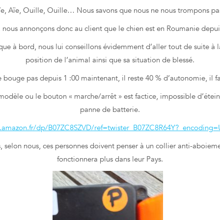
ïe, Aïe, Ouille, Ouille… Nous savons que nous ne nous trompons pas
 nous annonçons donc au client que le chien est en Roumanie depui
que à bord, nous lui conseillons évidemment d’aller tout de suite à l
position de l’animal ainsi que sa situation de blessé.
e bouge pas depuis 1 :00 maintenant, il reste 40 % d’autonomie, il fa
modèle ou le bouton « marche/arrêt » est factice, impossible d’éteind
panne de batterie.
w.amazon.fr/dp/B07ZC8SZVD/ref=twister_B07ZC8R64Y?_encoding
ts, selon nous, ces personnes doivent penser à un collier anti-aboiem
fonctionnera plus dans leur Pays.