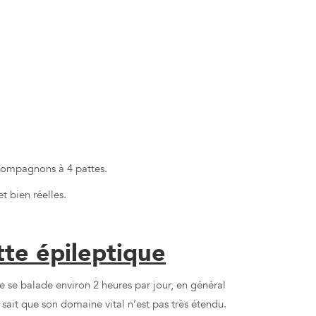
es de nos
s
compagnons à 4 pattes.
t bien réelles.
tte épileptique
te se balade environ 2 heures par jour, en général
e sait que son domaine vital n’est pas très étendu.