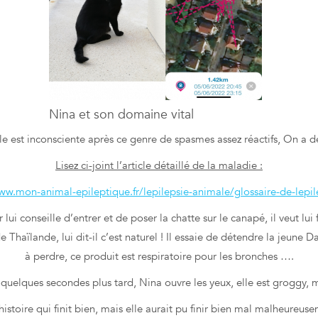
Nina et son domaine vital
elle est inconsciente après ce genre de spasmes assez réactifs, On a d
Lisez ci-joint l’article détaillé de la maladie :
ww.mon-animal-epileptique.fr/lepilepsie-animale/glossaire-de-lepi
ui conseille d’entrer et de poser la chatte sur le canapé, il veut lui f
e Thaïlande, lui dit-il c’est naturel ! Il essaie de détendre la jeune 
à perdre, ce produit est respiratoire pour les bronches ….
 quelques secondes plus tard, Nina ouvre les yeux, elle est groggy, m
istoire qui finit bien, mais elle aurait pu finir bien mal malheureus