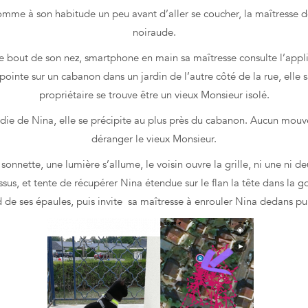
 comme à son habitude un peu avant d’aller se coucher, la maîtresse de
noiraude.
e bout de son nez, smartphone en main sa maîtresse consulte l’app
ointe sur un cabanon dans un jardin de l’autre côté de la rue, elle s
propriétaire se trouve être un vieux Monsieur isolé.
 de Nina, elle se précipite au plus près du cabanon. Aucun mouveme
déranger le vieux Monsieur.
nnette, une lumière s’allume, le voisin ouvre la grille, ni une ni deu
s, et tente de récupérer Nina étendue sur le flan la tête dans la g
 de ses épaules, puis invite sa maîtresse à enrouler Nina dedans puis 