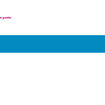
nier
 panier