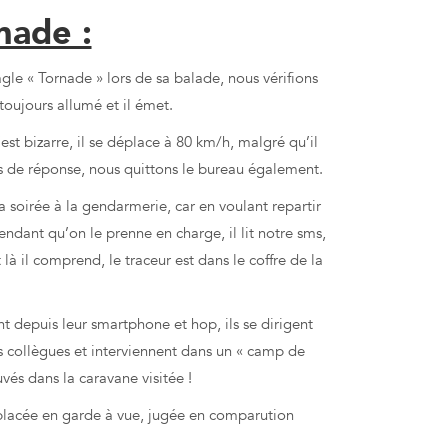
nade :
agle « Tornade » lors de sa balade, nous vérifions
toujours allumé et il émet.
st bizarre, il se déplace à 80 km/h, malgré qu’il
pas de réponse, nous quittons le bureau également.
la soirée à la gendarmerie, car en voulant repartir
tendant qu’on le prenne en charge, il lit notre sms,
à il comprend, le traceur est dans le coffre de la
nt depuis leur smartphone et hop, ils se dirigent
s collègues et interviennent dans un « camp de
vés dans la caravane visitée !
t placée en garde à vue, jugée en comparution