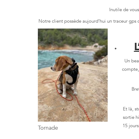
Inutile de vous
Notre client possède aujourd’hui un traceur gps 
L
Un beau
compte, 
Bre
Et là, s
sortie h
15 jours
Tornade