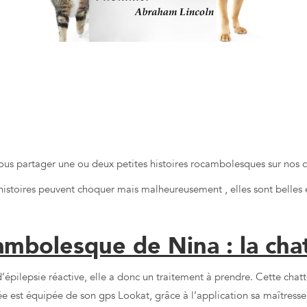
istoires rocambolesqu
compagnons à 4 Patte
ous partager une ou deux petites histoires rocambolesques sur nos 
histoires peuvent choquer mais malheureusement , elles sont belles e
cambolesque de Nina : la cha
d’épilepsie réactive, elle a donc un traitement à prendre. Cette chat
idée est équipée de son gps Lookat, grâce à l’application sa maîtress