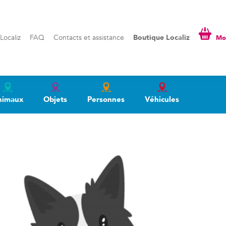
liz
FAQ
Contacts et assistance
Boutique Localiz
Mon pa
Localiz
FAQ
Contacts et assistance
Boutique Localiz
Mon
nimaux
Objets
Personnes
Véhicules