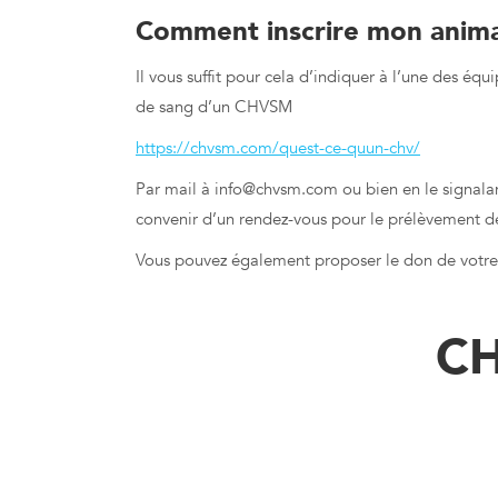
Comment inscrire mon anima
Il vous suffit pour cela d’indiquer à l’une des 
de sang d’un CHVSM
https://chvsm.com/quest-ce-quun-chv/
Par mail à info@chvsm.com ou bien en le signalant
convenir d’un rendez-vous pour le prélèvement de 
Vous pouvez également proposer le don de votre
Le saviez-vous ? Les animaux aussi peuvent donne
C
Le saviez-vous ? Le
Le mot de la techni