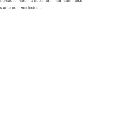
bureau le mardi 13 décembre, information plus
essante pour nos lecteurs.