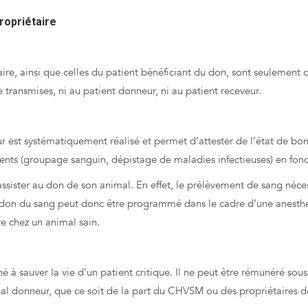
ropriétaire
r leur sang
aire, ainsi que celles du patient bénéficiant du don, sont seulement
e transmises, ni au patient donneur, ni au patient receveur.
 est systématiquement réalisé et permet d’attester de l’état de bo
ments (groupage sanguin, dépistage de maladies infectieuses) en fon
ssister au don de son animal. En effet, le prélèvement de sang néce
e don du sang peut donc être programmé dans le cadre d’une anesthé
e chez un animal sain.
iné à sauver la vie d’un patient critique. Il ne peut être rémunéré sou
imal donneur, que ce soit de la part du CHVSM ou des propriétaires d