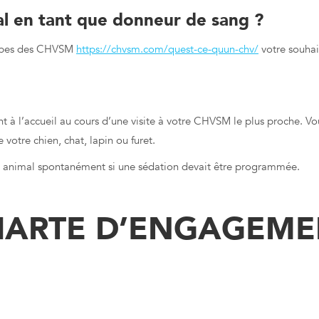
l en tant que donneur de sang ?
équipes des CHVSM
https://chvsm.com/quest-ce-quun-chv/
votre souhait
 à l’accueil au cours d’une visite à votre CHVSM le plus proche. Vo
votre chien, chat, lapin ou furet.
 animal spontanément si une sédation devait être programmée.
r leur sang
HARTE D’ENGAGEME
s animaux aussi peuvent don
que