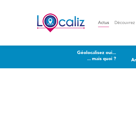
Actus
Découvrez Loca
Actus
Découvrez 
Géolocalisez oui...
... mais quoi ?
A