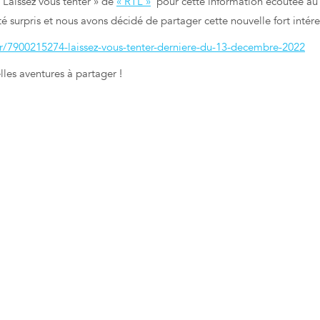
 Laissez vous tenter » de
« RTL »
pour cette information écoutée au 
té surpris et nous avons décidé de partager cette nouvelle fort intér
er/7900215274-laissez-vous-tenter-derniere-du-13-decembre-2022
les aventures à partager !