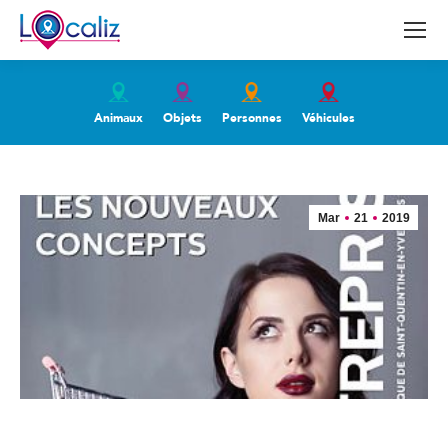
Animaux
Objets
Personnes
Véhicules
Mar
21
2019