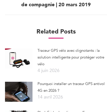
Next
de compagnie | 20 mars 2019
post:
Related Posts
Traceur GPS vélo avec clignotants : la
solution intelligente pour protéger votre
vélo
4 juin 2026
Pourquoi installer un traceur GPS antivol
4G en 2026 ?
14 avril 2026