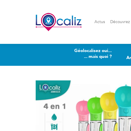
Actus
Découvrez Loca
Actus
Découvrez 
Géolocalisez oui...
... mais quoi ?
A