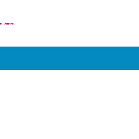
nier
 panier