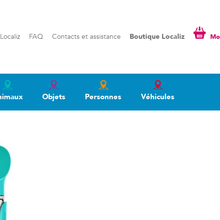
liz
FAQ
Contacts et assistance
Boutique Localiz
Mon pa
Localiz
FAQ
Contacts et assistance
Boutique Localiz
Mon
nimaux
Objets
Personnes
Véhicules