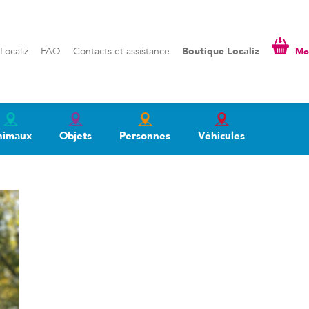
liz
FAQ
Contacts et assistance
Boutique Localiz
Mon pa
Localiz
FAQ
Contacts et assistance
Boutique Localiz
Mon
nimaux
Objets
Personnes
Véhicules