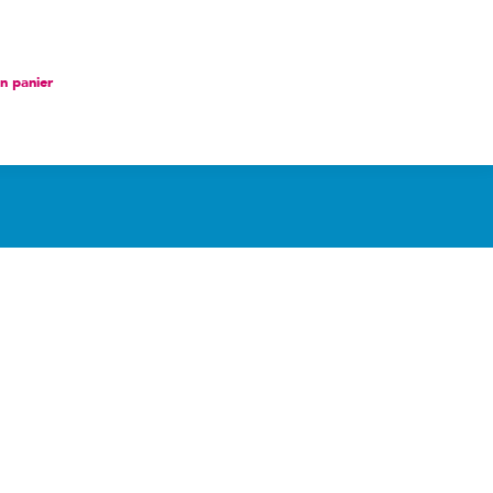
nier
 panier