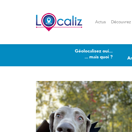
Actus
Découvrez Loca
Actus
Découvrez 
Géolocalisez oui...
... mais quoi ?
A