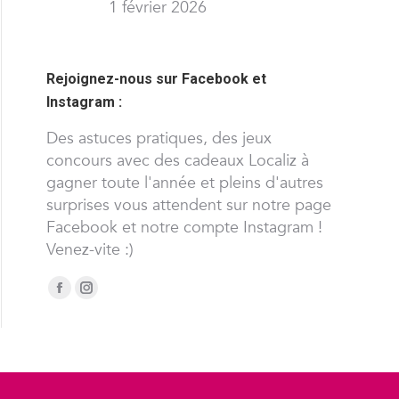
1 février 2026
Rejoignez-nous sur Facebook et
Instagram :
Des astuces pratiques, des jeux
concours avec des cadeaux Localiz à
gagner toute l'année et pleins d'autres
surprises vous attendent sur notre page
Facebook et notre compte Instagram !
Venez-vite :)
Trouvez nous sur :
Facebook
Instagram
page
page
opens
opens
in
in
new
new