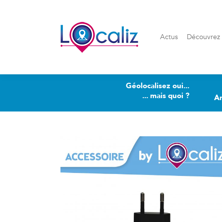
Actus
Découvrez Loca
Actus
Découvrez 
Géolocalisez oui...
... mais quoi ?
A