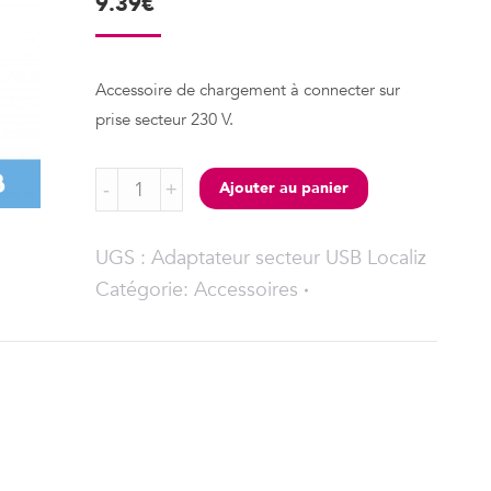
9.39
€
Accessoire de chargement à connecter sur
prise secteur 230 V.
Adaptateur
Ajouter au panier
secteur
USB
UGS :
Adaptateur secteur USB Localiz
Localiz
Catégorie:
Accessoires
quantity