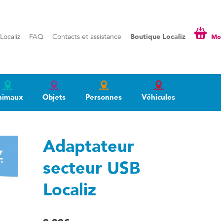
liz
FAQ
Contacts et assistance
Boutique Localiz
Mon pa
Localiz
FAQ
Contacts et assistance
Boutique Localiz
Mon
nimaux
Objets
Personnes
Véhicules
Adaptateur
secteur USB
Localiz