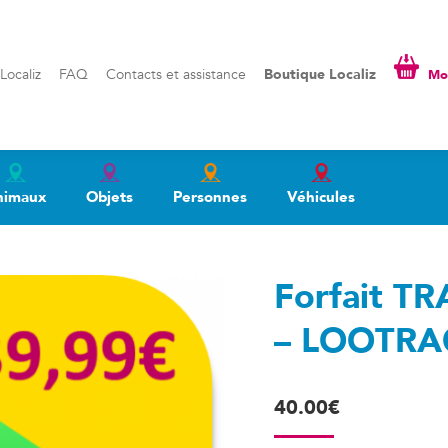
liz
FAQ
Contacts et assistance
Boutique Localiz
Mon pa
Localiz
FAQ
Contacts et assistance
Boutique Localiz
Mon
nimaux
Objets
Personnes
Véhicules
Forfait T
– LOOTRAC
40.00
€