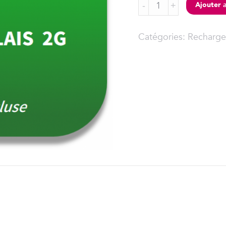
Forfait
Ajouter 
TRANSITION
-
Catégories:
Recharge
2G
/
4G
-
LOOTRACK
Relais
quantity