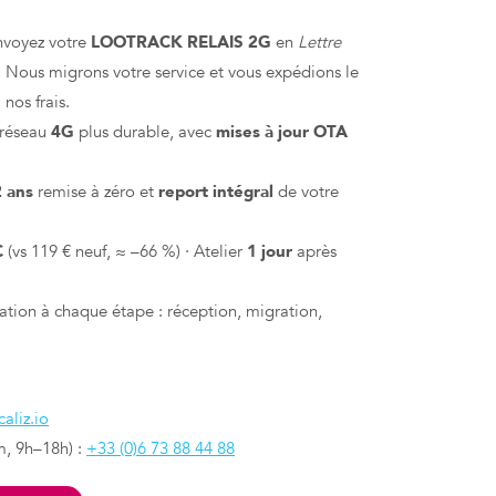
nvoyez votre
LOOTRACK RELAIS 2G
en
Lettre
. Nous migrons votre service et vous expédions le
 nos frais.
 réseau
4G
plus durable, avec
mises à jour OTA
2 ans
remise à zéro et
report intégral
de votre
C
(vs 119 € neuf, ≈ –66 %) · Atelier
1 jour
après
cation à chaque étape : réception, migration,
aliz.io
m, 9h–18h) :
+33 (0)6 73 88 44 88