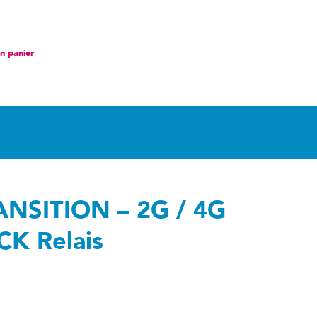
nier
 panier
RANSITION – 2G / 4G
K Relais