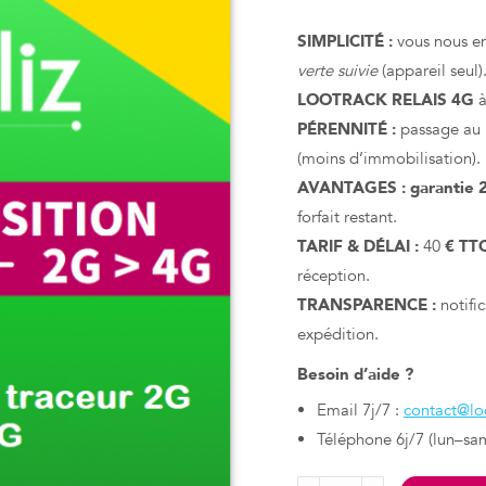
SIMPLICITÉ :
vous nous e
verte suivie
(appareil seul)
LOOTRACK RELAIS 4G
à
PÉRENNITÉ :
passage au
(moins d’immobilisation).
AVANTAGES :
garantie 
forfait restant.
TARIF & DÉLAI :
40
€ TT
réception.
TRANSPARENCE :
notifi
expédition.
Besoin d’aide ?
Email 7j/7 :
contact@loc
Téléphone 6j/7 (lun–sa