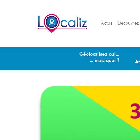
Actus
Découvrez Loca
Actus
Découvrez 
Géolocalisez oui...
... mais quoi ?
A