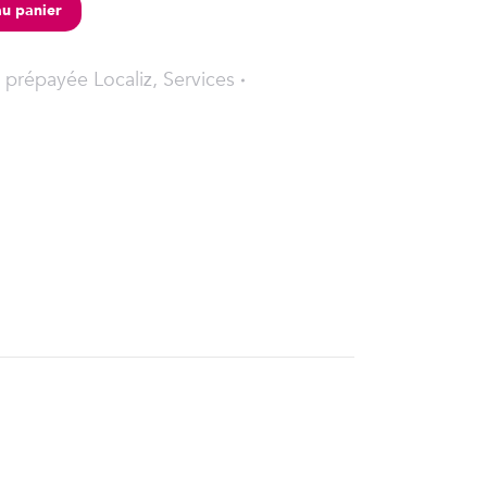
au panier
 prépayée Localiz
,
Services