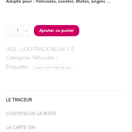
Adapté pour : Véhicules, scooter, Motos, Engins …
PACK
Ajouter au panier
2
MINIS
UGS :
LOOTRACK RELAI-1-2
TRACEURS
Catégorie:
Véhicules
GPS
Étiquette :
RELAIS
Tracker GPS RELAIS 4G
4G
quantity
LE TRACEUR
CONTENU DE LA BOÎTE
LA CARTE SIM