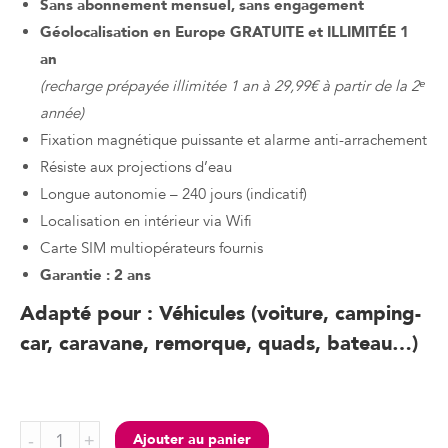
Sans abonnement mensuel, sans engagement
Géolocalisation en Europe GRATUITE et ILLIMITÉE 1
an
(recharge prépayée illimitée 1 an à 29,99€ à partir de la 2ᵉ
année)
Fixation magnétique puissante et alarme anti-arrachement
Résiste aux projections d’eau
Longue autonomie – 240 jours (indicatif)
Localisation en intérieur via Wifi
Carte SIM multiopérateurs fournis
Garantie : 2 ans
Adapté pour : Véhicules (voiture, camping-
car, caravane, remorque, quads, bateau…)
Traceur
Ajouter au panier