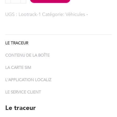
GPS
antivol
UGS :
Lootrack-1
Catégorie:
Véhicules
4G
longue
autonomie
240
LE TRACEUR
jours
–
CONTENU DE LA BOÎTE
LOOTRACK
+
LA CARTE SIM
quantity
L'APPLICATION LOCALIZ
LE SERVICE CLIENT
Le traceur