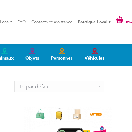
liz
FAQ
Contacts et assistance
Boutique Localiz
Mon pa
Localiz
FAQ
Contacts et assistance
Boutique Localiz
Mon
nimaux
Objets
Personnes
Véhicules