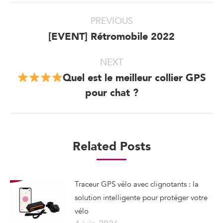
Post
PREVIOUS
navigation
[EVENT] Rétromobile 2022
Previous
post:
NEXT
Quel est le meilleur collier GPS
Next
pour chat ?
post:
Related Posts
Traceur GPS vélo avec clignotants : la
solution intelligente pour protéger votre
vélo