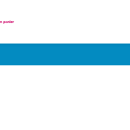
nier
 panier