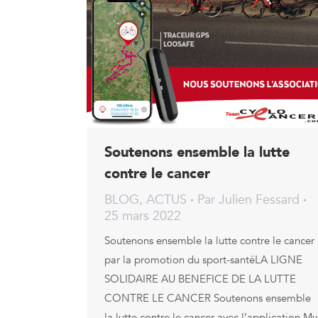
Soutenons ensemble la lutte
contre le cancer
BLOG
,
ACTUS
Par
Julien Fessard
25 mars 2022
Soutenons ensemble la lutte contre le cancer
par la promotion du sport-santéLA LIGNE
SOLIDAIRE AU BENEFICE DE LA LUTTE
CONTRE LE CANCER Soutenons ensemble
la lutte contre le cancer avec l’application My