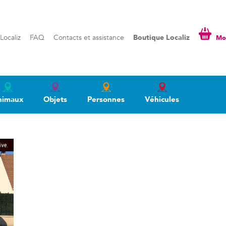
liz
FAQ
Contacts et assistance
Boutique Localiz
Mon pa
Localiz
FAQ
Contacts et assistance
Boutique Localiz
Mon
nimaux
Objets
Personnes
Véhicules