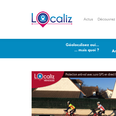
Actus
Découvrez Loca
Actus
Découvrez 
Géolocalisez oui...
... mais quoi ?
A