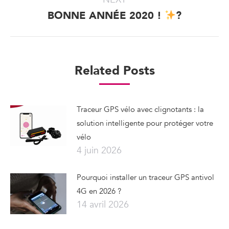
BONNE ANNÉE 2020 !
?
Next
post:
Related Posts
Traceur GPS vélo avec clignotants : la
solution intelligente pour protéger votre
vélo
4 juin 2026
Pourquoi installer un traceur GPS antivol
4G en 2026 ?
14 avril 2026