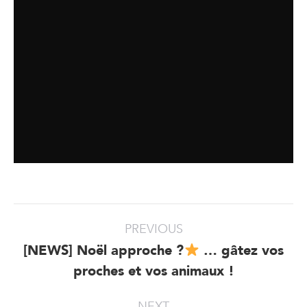
Post
PREVIOUS
navigation
[NEWS] Noël approche ?
… gâtez vos
Previous
proches et vos animaux !
post:
NEXT