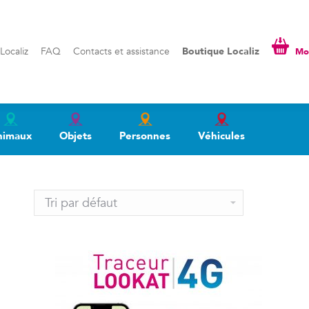
liz
FAQ
Contacts et assistance
Boutique Localiz
Mon pa
Localiz
FAQ
Contacts et assistance
Boutique Localiz
Mon
nimaux
Objets
Personnes
Véhicules