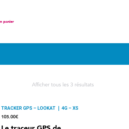
nier
 panier
Afficher tous les 3 résultats
TRACKER GPS – LOOKAT ❘ 4G – XS
105.00
€
Le traceur GPS de