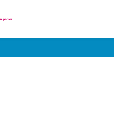
nier
 panier