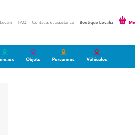
liz
FAQ
Contacts et assistance
Boutique Localiz
Mon pa
Localiz
FAQ
Contacts et assistance
Boutique Localiz
Mon
nimaux
Objets
Personnes
Véhicules