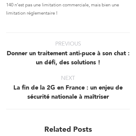
140 n’est pas une limitation commerciale, mais bien une
limitation réglementaire !
Post
PREVIOUS
navigation
Donner un traitement anti-puce à son chat :
Previous
un défi, des solutions !
post:
NEXT
La fin de la 2G en France : un enjeu de
Next
sécurité nationale à maîtriser
post:
Related Posts