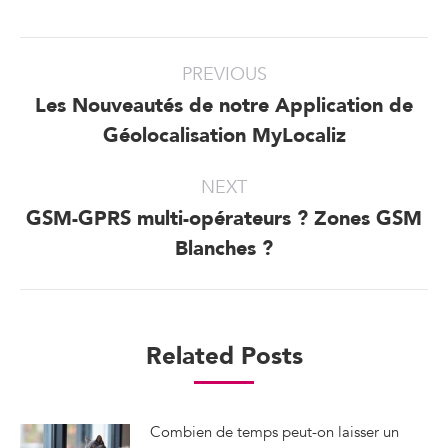
Post
PREVIOUS
navigation
Les Nouveautés de notre Application de
Previous
Géolocalisation MyLocaliz
post:
NEXT
GSM-GPRS multi-opérateurs ? Zones GSM
Next
Blanches ?
post:
Related Posts
Combien de temps peut-on laisser un