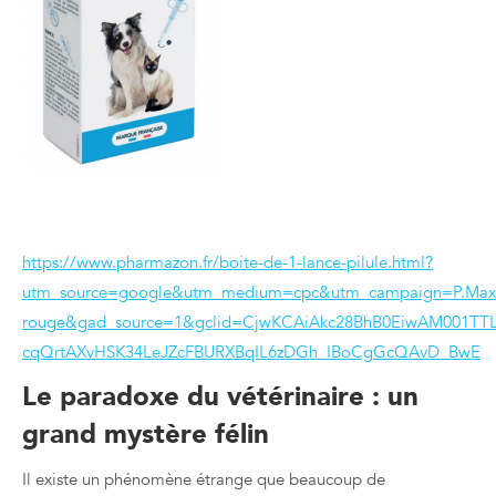
https://www.pharmazon.fr/boite-de-1-lance-pilule.html?
utm_source=google&utm_medium=cpc&utm_campaign=P.Max_
rouge&gad_source=1&gclid=CjwKCAiAkc28BhB0EiwAM001TTL
cqQrtAXvHSK34LeJZcFBURXBqIL6zDGh_IBoCgGcQAvD_BwE
Le paradoxe du vétérinaire : un
grand mystère félin
Il existe un phénomène étrange que beaucoup de