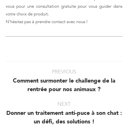
vous pour une consultation gratuite pour vous guider dans
votre choix de produit.
N’hésitez pas à prendre contact avec nous !
Post
PREVIOUS
navigation
Comment surmonter le challenge de la
Previous
rentrée pour nos animaux ?
post:
NEXT
Donner un traitement anti-puce à son chat :
Next
un défi, des solutions !
post: