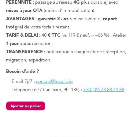
PÉRENNITÉ :
passage au réseau
4G
plus durable, avec
mises à jour OTA
(moins d’immobilisation).
AVANTAGES :
garantie 2 ans
remise à zéro et
report
intégral
de votre forfait restant.
TARIF & DÉLAI :
40
€ TTC
(vs 119 € neuf, ≈ –66 %) · Atelier
1 jour
après réception.
TRANSPARENCE :
notification à chaque étape : réception,
migration, expédition.
Besoin d’aide ?
Email 7j/7 :
contact@localiz.io
Téléphone 6j/7 (lun–sam, 9h–18h) :
+33 (0)6 73 88 44 88
Ajouter au panier