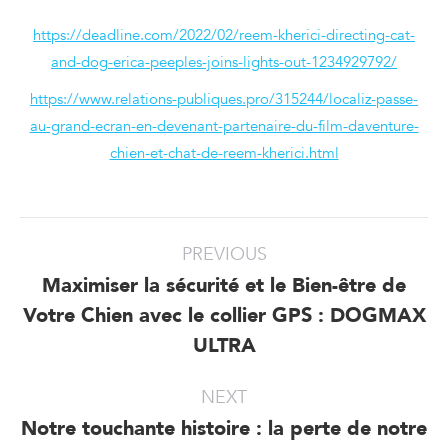
https://deadline.com/2022/02/reem-kherici-directing-cat-
and-dog-erica-peeples-joins-lights-out-1234929792/
https://www.relations-publiques.pro/315244/localiz-passe-
au-grand-ecran-en-devenant-partenaire-du-film-daventure-
chien-et-chat-de-reem-kherici.html
Post
PREVIOUS
navigation
Maximiser la sécurité et le Bien-être de
Votre Chien avec le collier GPS : DOGMAX
Previous
post:
ULTRA
NEXT
Notre touchante histoire : la perte de notre
Next